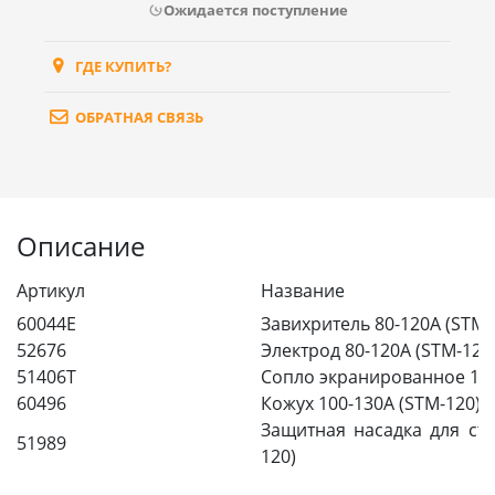
Ожидается поступление
ГДЕ КУПИТЬ?
ОБРАТНАЯ СВЯЗЬ
Описание
Артикул
Название
60044E
Завихритель 80-120А (STM-
52676
Электрод 80-120А (STM-120
51406T
Сопло экранированное 130
60496
Кожух 100-130А (STM-120)
Защитная насадка для стр
51989
120)